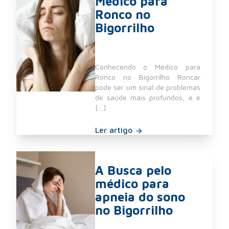
Médico para
Ronco no
Bigorrilho
Conhecendo o Médico para
Ronco no Bigorrilho Roncar
pode ser um sinal de problemas
de saúde mais profundos, e é
[…]
Ler artigo
A Busca pelo
médico para
apneia do sono
no Bigorrilho