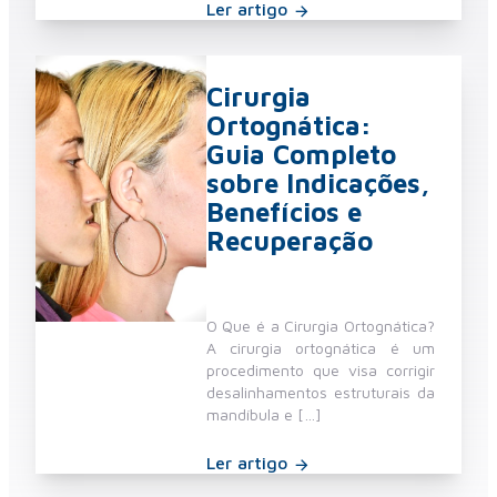
Ler artigo
Cirurgia
Ortognática:
Guia Completo
sobre Indicações,
Benefícios e
Recuperação
O Que é a Cirurgia Ortognática?
A cirurgia ortognática é um
procedimento que visa corrigir
desalinhamentos estruturais da
mandíbula e […]
Ler artigo