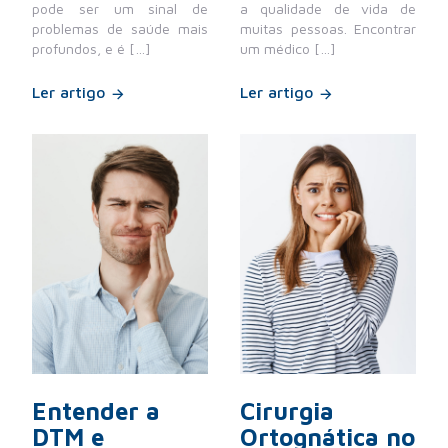
pode ser um sinal de
a qualidade de vida de
problemas de saúde mais
muitas pessoas. Encontrar
profundos, e é […]
um médico […]
Ler artigo
Ler artigo
Entender a
Cirurgia
DTM e
Ortognática no