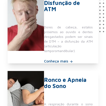
Disfunção de
ATM
Dores de cabeça, estalos
próximos ao ouvido e dentes
desgastados podem ser sinais
de DTM – a disfunção da ATM
(articulação
temporomandibular).
Conheça mais
Ronco e Apneia
do Sono
A respiração durante o sono