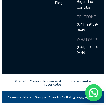
Bigorrilho -
Blog
Curitiba
TELEFONE
(041) 99169-
9449
WHATSAPP
(041) 99169-
9449
© 2026 - Maurício Romanowski - Todos os direitos
reservados
Desenvolvido por
Goognet Solução Digital
W3C Validator